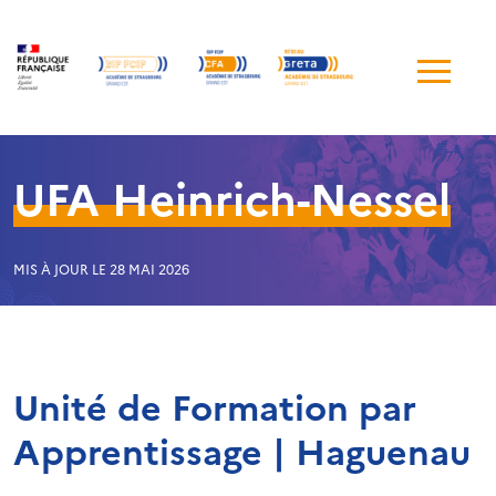
Me
de
navi
UFA Heinrich-Nessel
MIS À JOUR LE 28 MAI 2026
Unité de Formation par
Apprentissage | Haguenau