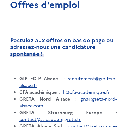
Offres d'emploi
Postulez aux offres en bas de page ou
adressez-nous une candidature
spontanée !
GIP FCIP Alsace
:
recrutement@gip-fcip-
alsace.fr
CFA académique
:
rh@cfa-academique.fr
GRETA Nord Alsace
:
gna@greta-nord-
alsace.com
GRETA Strasbourg Europe
:
contact@strasbourg.greta.fr
GRETA Alsace Sud
:
contact@greta-alsace-