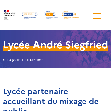
Me
de
navi
Lycée André Siegfried
MIS À JOUR LE 3 MARS 2026
Lycée partenaire
accueillant du mixage de
public