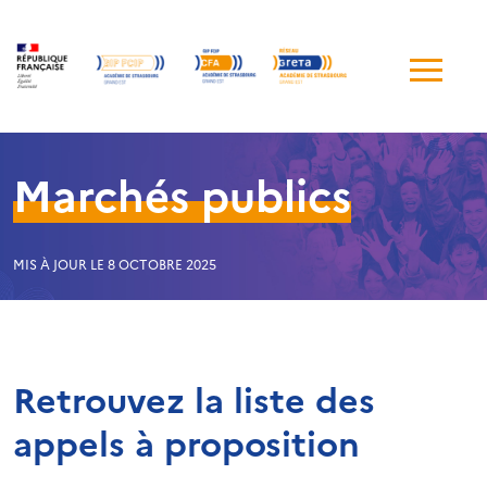
Me
de
navi
Marchés publics
MIS À JOUR LE 8 OCTOBRE 2025
Retrouvez la liste des
appels à proposition