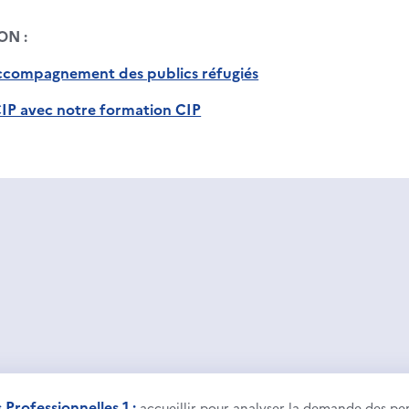
ON :
’accompagnement des publics réfugiés
IP avec notre formation CIP
Professionnelles 1 :
accueillir pour analyser la demande des pe