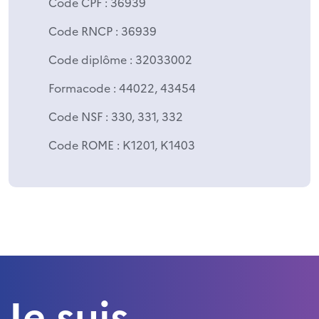
Code CPF
: 36939
Code RNCP
: 36939
Code diplôme
: 32033002
Formacode
: 44022, 43454
Code NSF
: 330, 331, 332
Code ROME
: K1201, K1403
Je suis