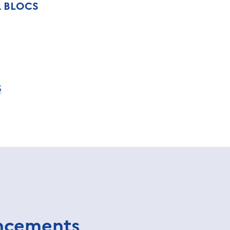
R BLOCS
S
ancements