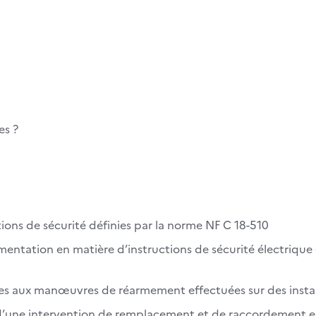
es ?
tions de sécurité définies par la norme NF C 18-510
entation en matière d’instructions de sécurité électrique et
iées aux manœuvres de réarmement effectuées sur des insta
d’une intervention de remplacement et de raccordement e