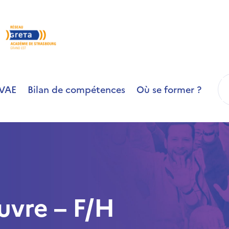
R
VAE
Bilan de compétences
Où se former ?
vre – F/H