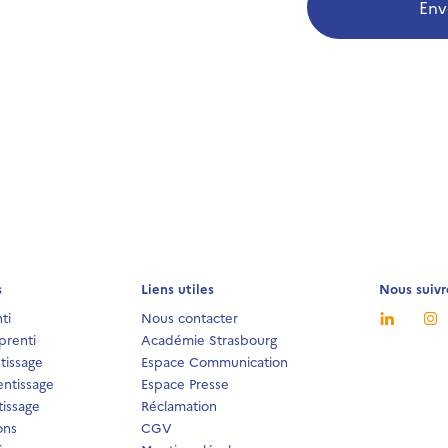
Env
s
Liens utiles
Nous suivr
ti
Nous contacter
prenti
Académie Strasbourg
tissage
Espace Communication
ntissage
Espace Presse
issage
Réclamation
ons
CGV