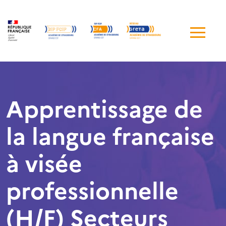
Me
de
navi
Apprentissage de
la langue française
à visée
professionnelle
(H/F) Secteurs