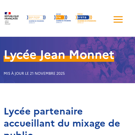
Me
de
navi
Lycée Jean Monnet
MIS À JOUR LE 21 NOVEMBRE 2025
Lycée partenaire
accueillant du mixage de
public