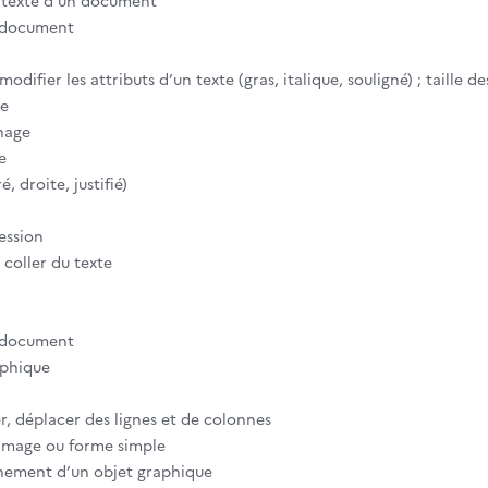
u texte d’un document
n document
difier les attributs d’un texte (gras, italique, souligné) ; taille de
ce
gnage
e
, droite, justifié)
ession
, coller du texte
n document
aphique
r, déplacer des lignes et de colonnes
 image ou forme simple
onnement d’un objet graphique