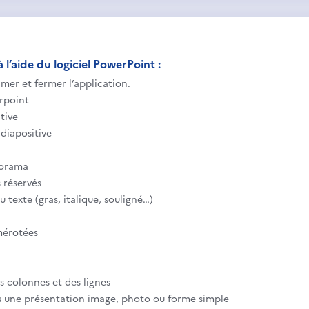
 l’aide du logiciel PowerPoint :
imer et fermer l’application.
rpoint
tive
diapositive
porama
s réservés
 texte (gras, italique, souligné…)
mérotées
es colonnes et des lignes
s une présentation image, photo ou forme simple