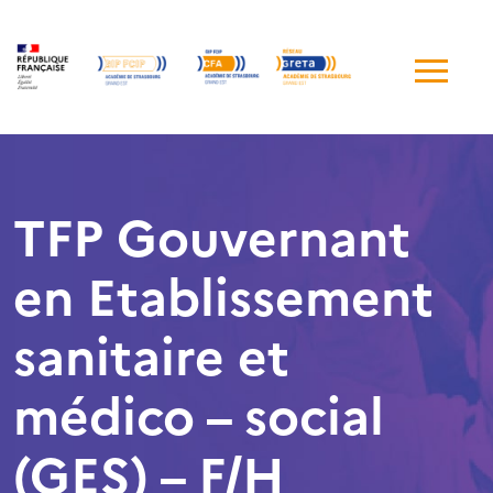
Me
de
navi
TFP Gouvernant
en Etablissement
sanitaire et
médico – social
(GES) – F/H