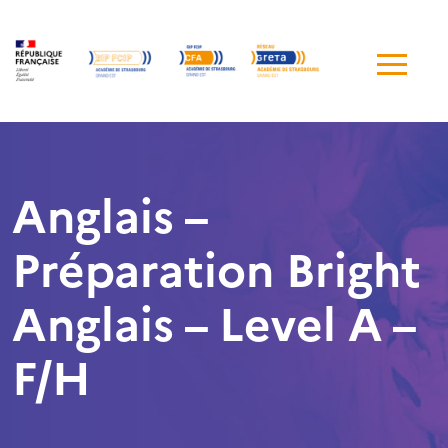
Me
de
navi
Anglais –
Préparation Bright
Anglais – Level A –
F/H