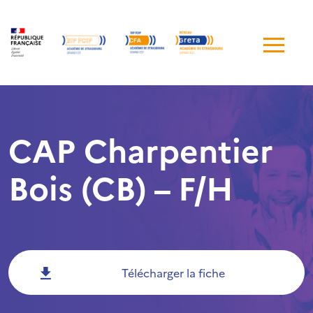
Me
de
navi
CAP Charpentier
Bois (CB) – F/H
Télécharger la fiche