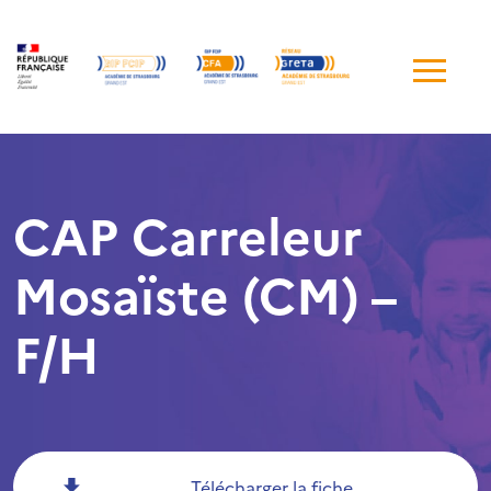
Me
de
navi
CAP Carreleur
Mosaïste (CM) –
F/H
Télécharger la fiche