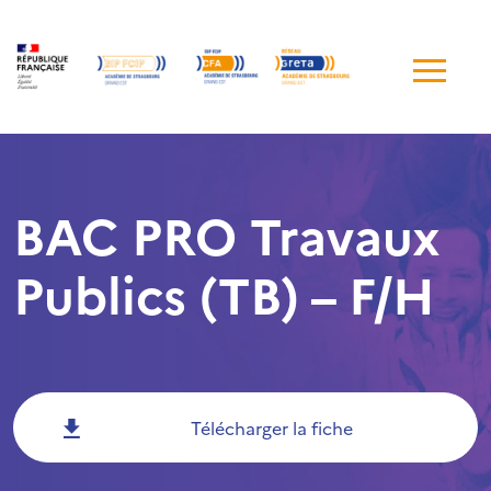
Me
de
navi
BAC PRO Travaux
Publics (TB) – F/H
Télécharger la fiche