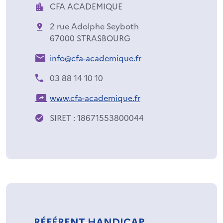
CFA ACADEMIQUE
2 rue Adolphe Seyboth
67000 STRASBOURG
info@cfa-academique.fr
03 88 14 10 10
www.cfa-academique.fr
SIRET : 18671553800044
RÉFÉRENT HANDICAP