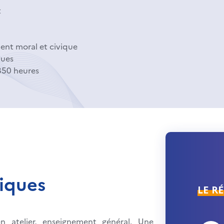
t
ent moral et civique
ques
350 heures
iques
LE R
n atelier, enseignement général. Une