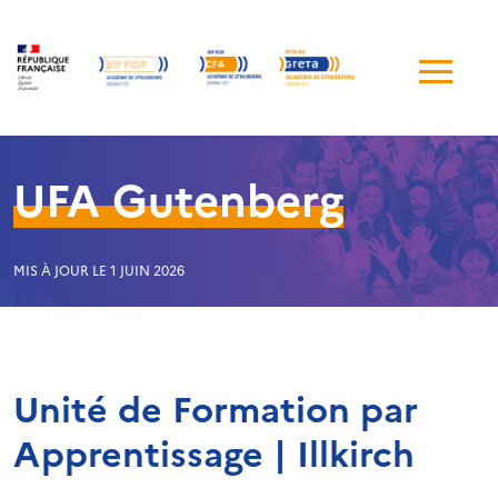
Me
de
navi
UFA Gutenberg
MIS À JOUR LE 1 JUIN 2026
Unité de Formation par
Apprentissage | Illkirch