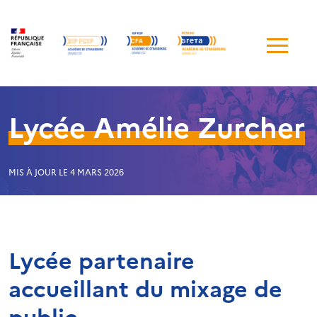
Me
de
navi
L
ycée Amélie Zurcher
MIS À JOUR LE 4 MARS 2026
Lycée partenaire
accueillant du mixage de
public