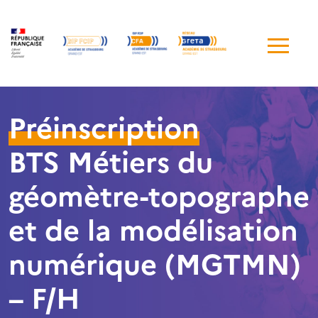
Me
de
navi
Préinscription
BTS Métiers du
géomètre-topographe
et de la modélisation
numérique (MGTMN)
– F/H