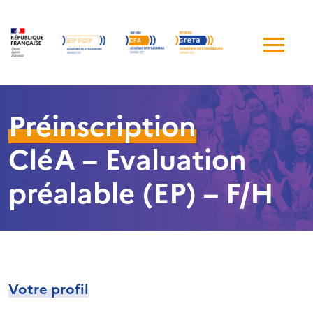
Me
de
navi
Préinscription
CléA – Evaluation
préalable (EP) – F/H
Votre profil