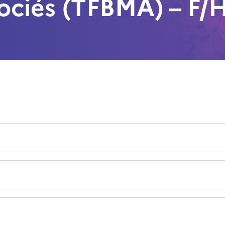
ociés (TFBMA) – F/