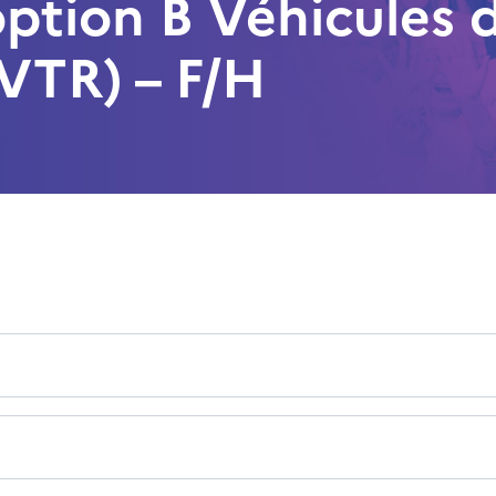
ption B Véhicules 
VTR) – F/H