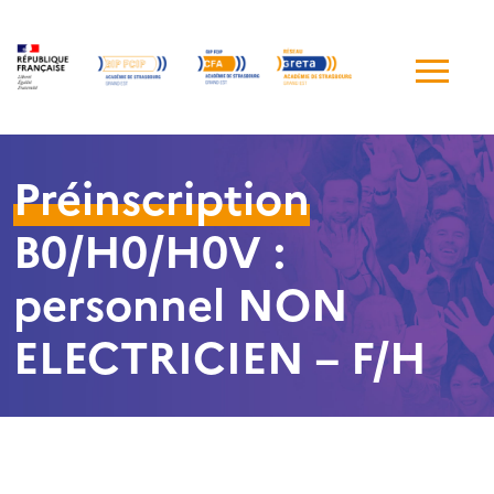
Me
de
navi
Préinscription
B0/H0/H0V :
personnel NON
ELECTRICIEN – F/H