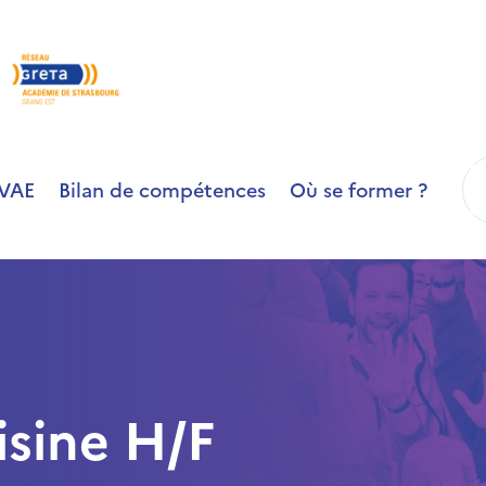
R
VAE
Bilan de compétences
Où se former ?
sine H/F