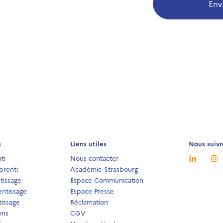
Env
s
Liens utiles
Nous suivr
ti
Nous contacter
prenti
Académie Strasbourg
tissage
Espace Communication
ntissage
Espace Presse
issage
Réclamation
ons
CGV