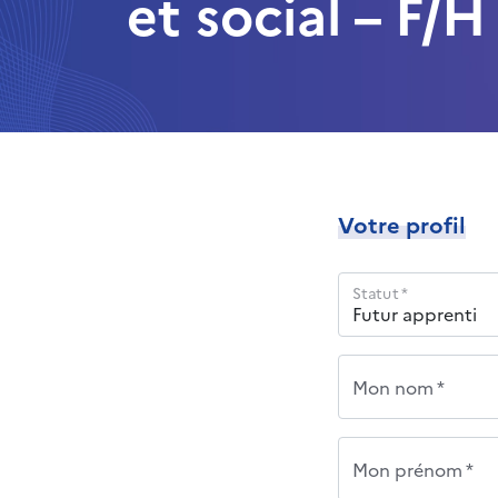
et social – F/H
Votre profil
Statut *
Mon nom *
Mon prénom *