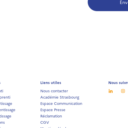
Env
s
Liens utiles
Nous suivr
ti
Nous contacter
prenti
Académie Strasbourg
tissage
Espace Communication
ntissage
Espace Presse
issage
Réclamation
ons
CGV