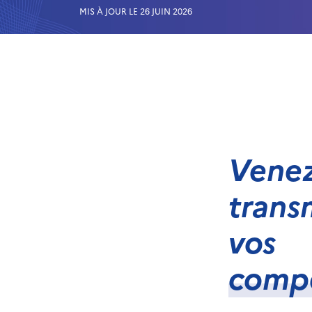
MIS À JOUR LE 26 JUIN 2026
Vene
trans
vos
comp