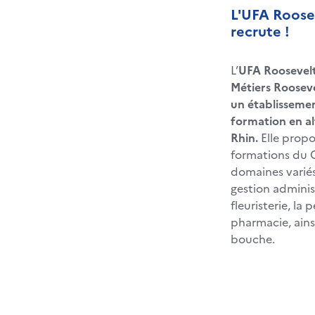
L'UFA Roose
recrute !
L’
UFA Roosevelt
Métiers Rooseve
un établissemen
formation en al
Rhin.
Elle propo
formations du 
domaines variés 
gestion adminis
fleuristerie, la 
pharmacie, ains
bouche.