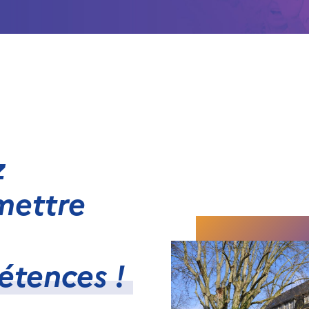
z
mettre
étences !