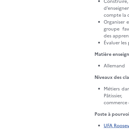
Construire
d’enseign
compte la d
Organiser 
groupe favo
des appren
Évaluer les
Matière enseign
Allemand
Niveaux des cla
Métiers dan
Pâtissier
commerce e
Poste à pourvoi
UFA Roosev