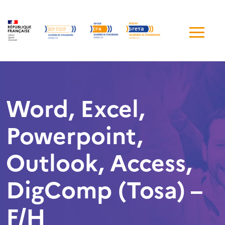
Me
de
navi
Word, Excel,
Powerpoint,
Outlook, Access,
DigComp (Tosa) –
F/H