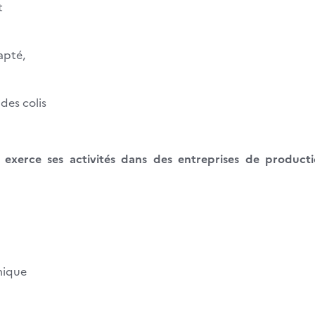
t
apté,
des colis
e
exerce ses activités dans des entreprises de producti
mique