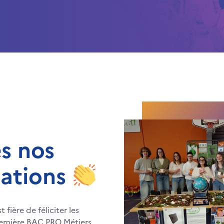
s nos
itations
 fière de féliciter les
remière BAC PRO Métiers