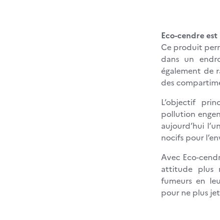
Eco-cendre est 
Ce produit per
dans un endro
également de ra
des compartime
L’objectif pri
pollution engen
aujourd’hui l’u
nocifs pour l’e
Avec Eco-cendr
attitude plus 
fumeurs en leu
pour ne plus je