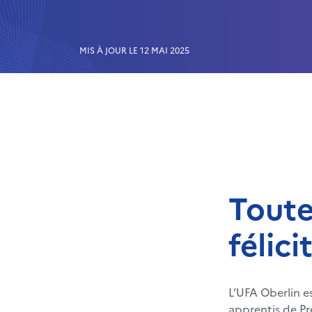
MIS À JOUR LE 12 MAI 2025
Toute
félic
L’UFA Oberlin est
apprentis de P