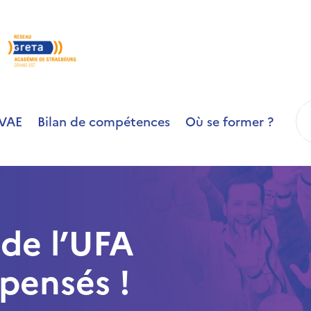
R
VAE
Bilan de compétences
Où se former ?
 de l’UFA
pensés !