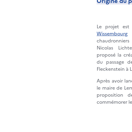
Origine du p
Le projet est
Wissembourg
d
chaudronniers
Nicolas Licht
proposé la cré
du passage d
Fleckenstein à
Après avoir lan
le maire de Lem
proposition d
commémorer le 