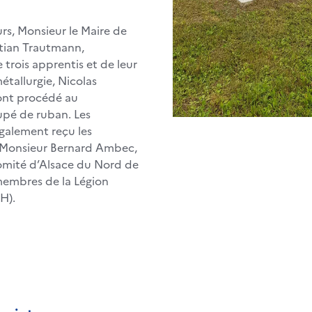
rs, Monsieur le Maire de
tian Trautmann,
rois apprentis et de leur
étallurgie, Nicolas
ont procédé au
upé de ruban. Les
galement reçu les
e Monsieur Bernard Ambec,
omité d’Alsace du Nord de
membres de la Légion
H).