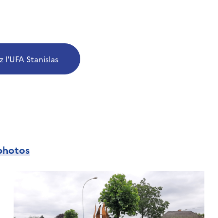
 l'UFA Stanislas
photos