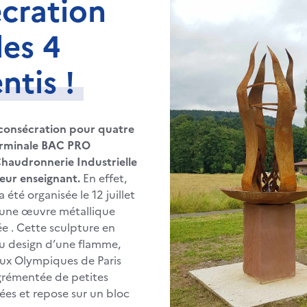
cration
les 4
ntis !
 consécration pour quatre
erminale BAC PRO
haudronnerie Industrielle
leur enseignant.
En effet,
été organisée le 12 juillet
 une œuvre métallique
sée . Cette sculpture en
 du design d’une flamme,
Jeux Olympiques de Paris
agrémentée de petites
es et repose sur un bloc