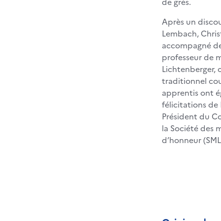
de grès.
Après un discou
Lembach, Chris
accompagné de t
professeur de m
Lichtenberger, 
traditionnel co
apprentis ont é
félicitations d
Président du C
la Société des 
d’honneur (SML