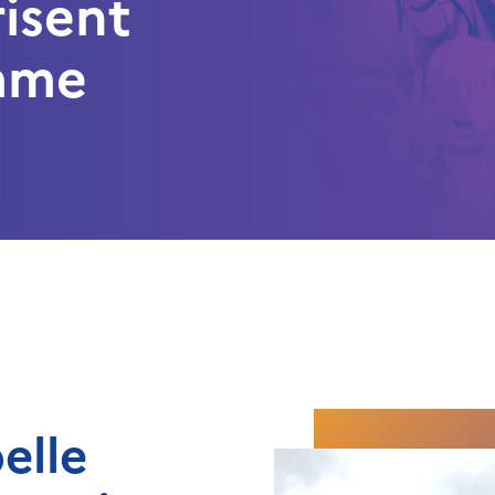
risent
amme
elle