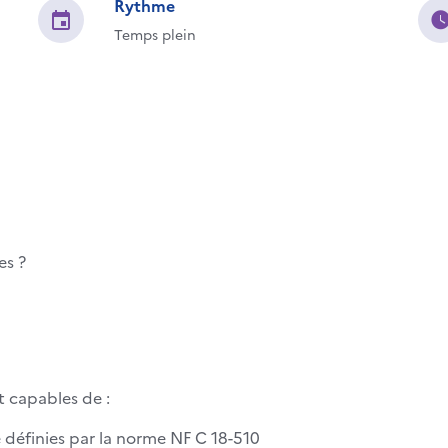
Rythme
Temps plein
es ?
nt capables de :
é définies par la norme NF C 18-510